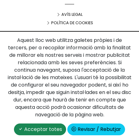
AVÍS LEGAL
POLÍTICA DE COOKIES
Aquest lloc web utilitza galetes pròpies i de
tercers, per a recopilar informació amb la finalitat
Projecte finançat per::
de millorar els nostres serveis i mostrar publicitat
relacionada amb les seves preferències. Si
continua navegant, suposa l'acceptació de la
instal·lació de les mateixes. L'usuari té la possibilitat
de configurar el seu navegador podent, si així ho
desitja, impedir que siguin instal·lades en el seu disc
dur, encara que haurà de tenir en compte que
aquesta acció podrà ocasionar dificultats de
navegació de la pàgina web.
Acceptar totes
Revisar / Rebutjar
Copyright © 2026
Fonts de les Guilleries
- Tots els drets