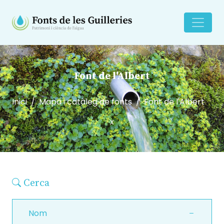
Font de l'Albert
Inici
Mapa i catàleg de fonts
Font de l'Albert
x
Cerca
Nom