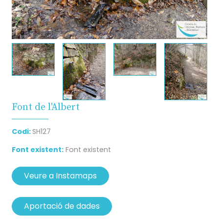
Font de l'Albert
Codi:
SH127
Font existent:
Font existent
Veure a Instamaps
Aportació de dades