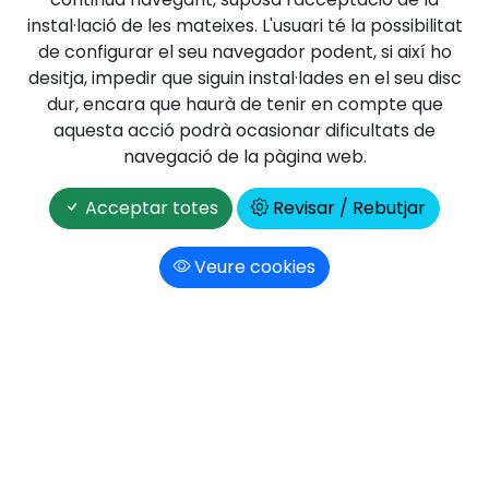
instal·lació de les mateixes. L'usuari té la possibilitat
de configurar el seu navegador podent, si així ho
desitja, impedir que siguin instal·lades en el seu disc
dur, encara que haurà de tenir en compte que
aquesta acció podrà ocasionar dificultats de
navegació de la pàgina web.
Acceptar totes
Revisar / Rebutjar
Les fonts al mapa
Veure cookies
Localitza les fonts de les Guilleries sobre el
mapa o la imatge de satèl·lit, i accedeix a la
seva fitxa descriptiva
Cercador de fonts
Troba i selecciona les fonts a la base de
dades segons diversos criteris de cerca
personalitzats