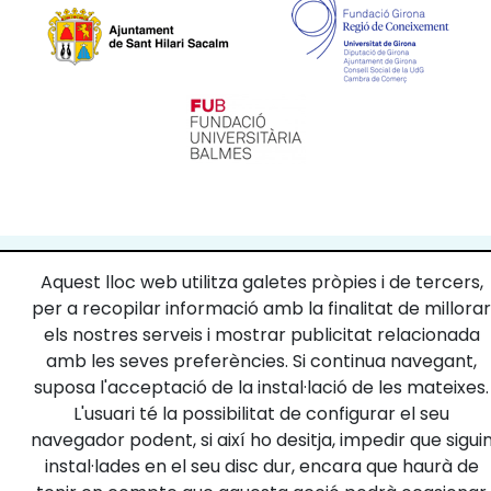
Copyright © 2026
Fonts de les Guilleries
- Tots els drets
Aquest lloc web utilitza galetes pròpies i de tercers,
reservats
per a recopilar informació amb la finalitat de millorar
Design by: Alterego
els nostres serveis i mostrar publicitat relacionada
amb les seves preferències. Si continua navegant,
suposa l'acceptació de la instal·lació de les mateixes.
L'usuari té la possibilitat de configurar el seu
navegador podent, si així ho desitja, impedir que sigui
instal·lades en el seu disc dur, encara que haurà de