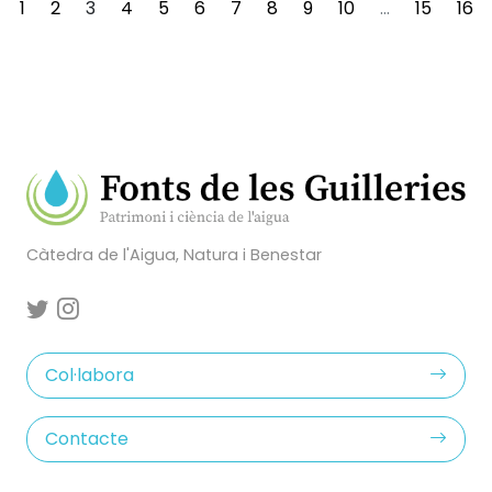
1
2
3
4
5
6
7
8
9
10
...
15
16
Càtedra de l'Aigua, Natura i Benestar
Col·labora
Contacte